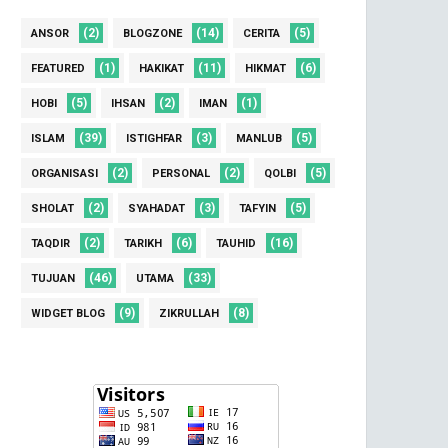
(2)
(14)
(5)
ANSOR
BLOGZONE
CERITA
(1)
(11)
(6)
FEATURED
HAKIKAT
HIKMAT
(5)
(2)
(1)
HOBI
IHSAN
IMAN
(39)
(3)
(5)
ISLAM
ISTIGHFAR
MANLUB
(2)
(2)
(5)
ORGANISASI
PERSONAL
QOLBI
(2)
(3)
(5)
SHOLAT
SYAHADAT
TAFYIN
(2)
(6)
(16)
TAQDIR
TARIKH
TAUHID
(46)
(33)
TUJUAN
UTAMA
(9)
(8)
WIDGET BLOG
ZIKRULLAH