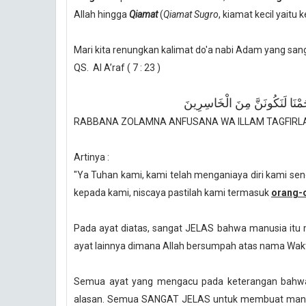
Allah hingga
Qiamat
(
Qiamat Sugro
, kiamat kecil yaitu
Mari kita renungkan kalimat do'a nabi Adam yang san
QS. Al A’raf ( 7 : 23 )
َرْحَمْنَا لَنَكُونَنَّ مِنَ الْخَاسِرِينَ
RABBANA ZOLAMNA ANFUSANA WA ILLAM TAGFIRL
Artinya :
"Ya Tuhan kami, kami telah menganiaya diri kami se
kepada kami, niscaya pastilah kami termasuk
orang-
Pada ayat diatas, sangat JELAS bahwa manusia itu 
ayat lainnya dimana Allah bersumpah atas nama Wakt
Semua ayat yang mengacu pada keterangan bahwa 
alasan. Semua SANGAT JELAS untuk membuat manu