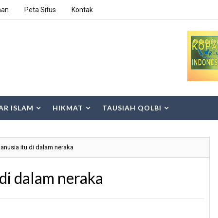
han
Peta Situs
Kontak
AR ISLAM
HIKMAT
TAUSIAH QOLBI
anusia itu di dalam neraka
di dalam neraka