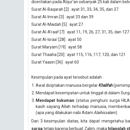
diceritakan pada Alqur'an sebanyak 25 kali dalam beb
Surat Al-Baqarah [2] : ayat 31, 33, 34, 35, dan 37
Surat Al-Imran [3] : ayat 33 dan 39
Surat Al-Maidah [5] : ayat 27
Surat Al-A’raaf [7] : ayat 11, 19, 26, 27, 31, 35, dan 127
Surat Al-Israa’ [28] : ayat 50
Surat Maryam [19] : ayat 58
Surat Thaaha [20] : ayat 115, 116, 117, 120, dan 121
Surat Yaasin [36] : ayat 60
Kesimpulan pada ayat tersebut adalah :
Awal diciptakan manusia bergelar
Khalifah
(pemimpi
Mendapat kesempatan untuk tinggal di dalam Surga
Mendapat hukuman
(status penghuni surga HILA
kasih sayang Allah terhadap manusia, memberika
(apa yang dilakukan nabi Adam
Alaihissalam
)
Dari 3 kesimpulan diatas, kita dapat mengetahui
surga
tetapi karena berbuat Zalim, maka
hilanglah s