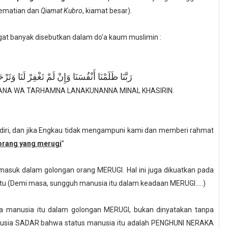
 kematian dan
Qiamat Kubro
, kiamat besar).
gat banyak disebutkan dalam do'a kaum muslimin :
رَبَّنَا ظَلَمْنَا أَنْفُسَنَا وَإِنْ لَمْ تَغْفِرْ لَنَا وَت
ANA WA TARHAMNA LANAKUNANNA MINAL KHASIRIN.
ndiri, dan jika Engkau tidak mengampuni kami dan memberi rahmat
orang yang merugi
”
masuk dalam golongan orang MERUGI. Hal ini juga dikuatkan pada
u (Demi masa, sungguh manusia itu dalam keadaan MERUGI.....)
manusia itu dalam golongan MERUGI, bukan dinyatakan tanpa
sia SADAR bahwa status manusia itu adalah PENGHUNI NERAKA