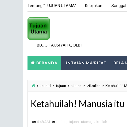
Tentang "TUJUAN UTAMA"
Kebijakan
Sangga
BLOG TAUSIYAH QOLBI
BERANDA
UNTAIAN MA'RIFAT
BELAJ
tauhid
tujuan
utama
zikrullah
Ketahuilah! M
Ketahuilah! Manusia itu 
on
6:48 AM
in
tauhid
,
tujuan
,
utama
,
zikrullah