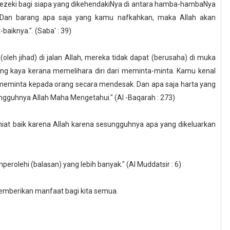
ezeki bagi siapa yang dikehendakiNya di antara hamba-hambaNya
 Dan barang apa saja yang kamu nafkahkan, maka Allah akan
aiknya.". (Saba' : 39)
(oleh jihad) di jalan Allah, mereka tidak dapat (berusaha) di muka
ng kaya kerana memelihara diri dari meminta-minta. Kamu kenal
 meminta kepada orang secara mendesak. Dan apa saja harta yang
ungguhnya Allah Maha Mengetahui." (Al -Baqarah : 273)
niat baik karena Allah karena sesungguhnya apa yang dikeluarkan
lehi (balasan) yang lebih banyak." (Al Muddatsir : 6)
emberikan manfaat bagi kita semua.