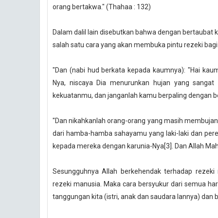
orang bertakwa." (Thahaa : 132)
Dalam dalil lain disebutkan bahwa dengan bertaubat
salah satu cara yang akan membuka pintu rezeki bagi
"Dan (nabi hud berkata kepada kaumnya): "Hai ka
Nya, niscaya Dia menurunkan hujan yang sanga
kekuatanmu, dan janganlah kamu berpaling dengan be
"Dan nikahkanlah orang-orang yang masih membujang[
dari hamba-hamba sahayamu yang laki-laki dan pe
kepada mereka dengan karunia-Nya[3]. Dan Allah Mah
Sesungguhnya Allah berkehendak terhadap rezeki
rezeki manusia. Maka cara bersyukur dari semua har
tanggungan kita (istri, anak dan saudara lannya) dan 