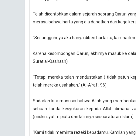
Telah dicontohkan dalam sejarah seorang Qarun ya
merasa bahwa harta yang dia dapatkan dari kerja ke
"Sesungguhnya aku hanya diberi harta itu, karena ilm
Karena kesombongan Qarun, akhirnya masuk ke dal
Surat al-Qashash).
"Tetapi mereka telah mendustakan ( tidak patuh k
telah mereka usahakan." (Al-A'raf : 96)
Sadarlah kita manusia bahwa Allah yang memberikan R
sebuah tanda kesyukuran kepada Allah dimana za
(miskin, yatim piatu dan lalinnya sesuai aturan Islam)
"Kami tidak meminta rezeki kepadamu, Kamilah yang