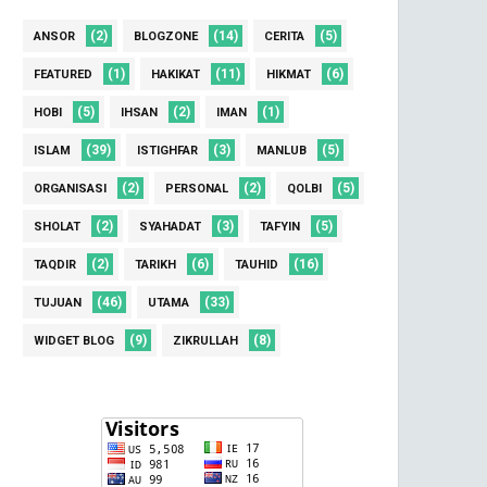
(2)
(14)
(5)
ANSOR
BLOGZONE
CERITA
(1)
(11)
(6)
FEATURED
HAKIKAT
HIKMAT
(5)
(2)
(1)
HOBI
IHSAN
IMAN
(39)
(3)
(5)
ISLAM
ISTIGHFAR
MANLUB
(2)
(2)
(5)
ORGANISASI
PERSONAL
QOLBI
(2)
(3)
(5)
SHOLAT
SYAHADAT
TAFYIN
(2)
(6)
(16)
TAQDIR
TARIKH
TAUHID
(46)
(33)
TUJUAN
UTAMA
(9)
(8)
WIDGET BLOG
ZIKRULLAH