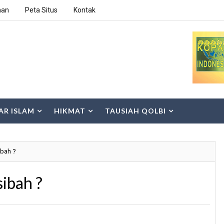
han
Peta Situs
Kontak
AR ISLAM
HIKMAT
TAUSIAH QOLBI
ibah ?
ibah ?