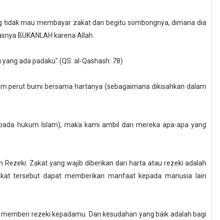
ng tidak mau membayar zakat dan begitu sombongnya, dimana dia
rasnya BUKANLAH karena Allah.
u yang ada padaku" (QS. al-Qashash: 78)
am perut bumi bersama hartanya (sebagaimana dikisahkan dalam
epada hukum Islam), maka kami ambil dari mereka apa-apa yang
ezeki. Zakat yang wajib diberikan dari harta atau rezeki adalah
kat tersebut dapat memberikan manfaat kepada manusia lain
 memberi rezeki kepadamu. Dan kesudahan yang baik adalah bagi