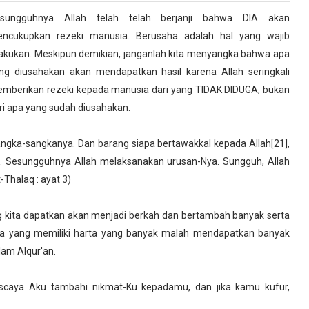
sungguhnya Allah telah telah berjanji bahwa DIA akan
ncukupkan rezeki manusia. Berusaha adalah hal yang wajib
lakukan. Meskipun demikian, janganlah kita menyangka bahwa apa
ng diusahakan akan mendapatkan hasil karena Allah seringkali
mberikan rezeki kepada manusia dari yang TIDAK DIDUGA, bukan
ri apa yang sudah diusahakan.
angka-sangkanya. Dan barang siapa bertawakkal kepada Allah[21],
]. Sesungguhnya Allah melaksanakan urusan-Nya. Sungguh, Allah
-Thalaq : ayat 3)
 kita dapatkan akan menjadi berkah dan bertambah banyak serta
usia yang memiliki harta yang banyak malah mendapatkan banyak
lam Alqur'an.
iscaya Aku tambahi nikmat-Ku kepadamu, dan jika kamu kufur,