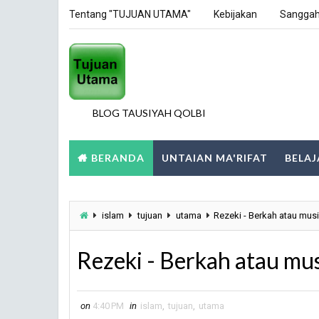
Tentang "TUJUAN UTAMA"
Kebijakan
Sangga
BLOG TAUSIYAH QOLBI
BERANDA
UNTAIAN MA'RIFAT
BELAJ
islam
tujuan
utama
Rezeki - Berkah atau mus
Rezeki - Berkah atau mus
on
4:40 PM
in
islam
,
tujuan
,
utama