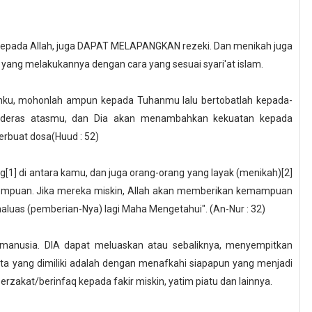
 kepada Allah, juga DAPAT MELAPANGKAN rezeki. Dan menikah juga
 yang melakukannya dengan cara yang sesuai syari'at islam.
umku, mohonlah ampun kepada Tuhanmu lalu bertobatlah kepada-
t deras atasmu, dan Dia akan menambahkan kekuatan kepada
rbuat dosa(Huud : 52)
1] di antara kamu, dan juga orang-orang yang layak (menikah)[2]
rempuan. Jika mereka miskin, Allah akan memberikan kemampuan
aluas (pemberian-Nya) lagi Maha Mengetahui". (An-Nur : 32)
 manusia. DIA dapat meluaskan atau sebaliknya, menyempitkan
ta yang dimiliki adalah dengan menafkahi siapapun yang menjadi
berzakat/berinfaq kepada fakir miskin, yatim piatu dan lainnya.